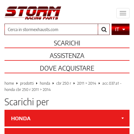
Espa
il
men
Cerca
IT
SCARICHI
ASSISTENZA
DOVE ACQUISTARE
home
prodotti
honda
cbr 250 r
2011 > 2014
acc.037.a1 -
honda cbr 250 r 2011 > 2014
Scarichi per
HONDA