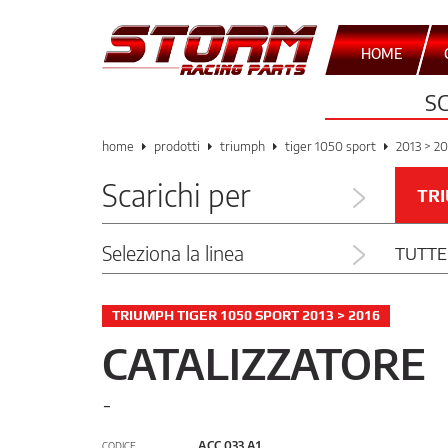
HOME
S
home
prodotti
triumph
tiger 1050 sport
2013 > 2
Scarichi per
TR
Seleziona la linea
TUTTE
TRIUMPH TIGER 1050 SPORT 2013 > 2016
CATALIZZATORE
-
ACC.033.A1
CODICE