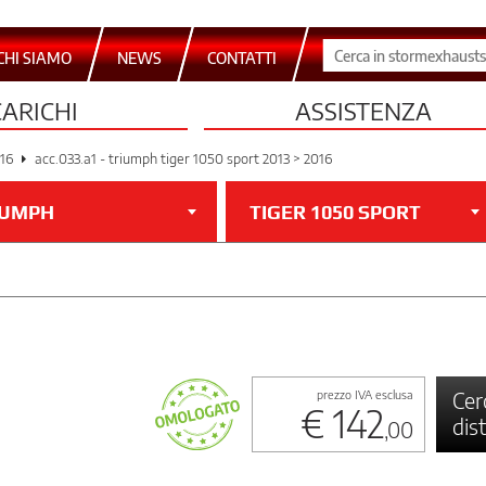
CHI SIAMO
NEWS
CONTATTI
CARICHI
ASSISTENZA
016
acc.033.a1 - triumph tiger 1050 sport 2013 > 2016
IUMPH
TIGER 1050 SPORT
Cer
prezzo IVA esclusa
€ 142
dis
,00