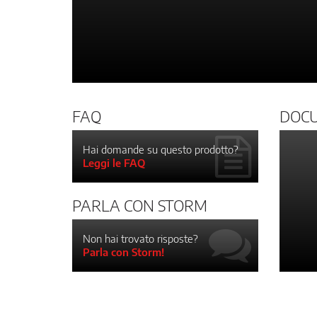
FAQ
DOC
Hai domande su questo prodotto?
Leggi le FAQ
PARLA CON STORM
Non hai trovato risposte?
Parla con Storm!