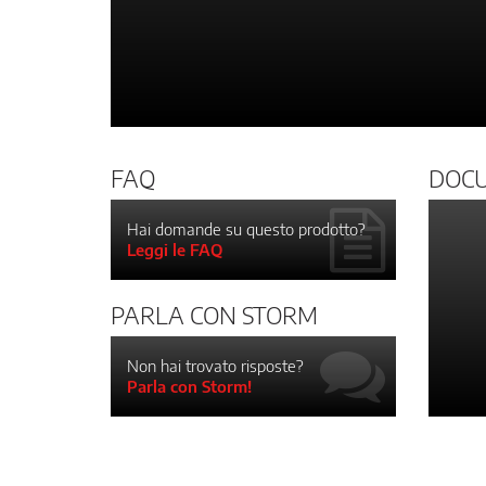
FAQ
DOC
Hai domande su questo prodotto?
Leggi le FAQ
PARLA CON STORM
Non hai trovato risposte?
Parla con Storm!