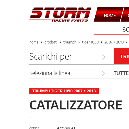
HOME
S
home
prodotti
triumph
tiger 1050
2007 > 2013
Scarichi per
TR
Seleziona la linea
TUTTE
TRIUMPH TIGER 1050 2007 > 2013
CATALIZZATORE
-
ACC.033.A1
CODICE