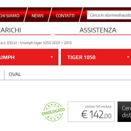
CHI SIAMO
NEWS
CONTATTI
CARICHI
ASSISTENZA
acc.033.a1 - triumph tiger 1050 2007 > 2013
IUMPH
TIGER 1050
OVAL
Cer
prezzo IVA esclusa
€ 142
dis
,00