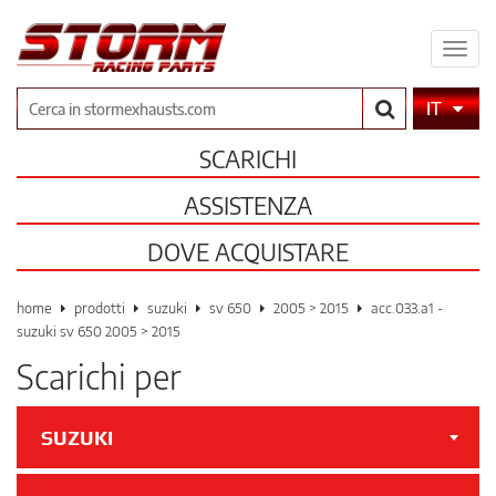
Espa
il
men
Cerca
IT
SCARICHI
ASSISTENZA
DOVE ACQUISTARE
home
prodotti
suzuki
sv 650
2005 > 2015
acc.033.a1 -
suzuki sv 650 2005 > 2015
Scarichi per
SUZUKI