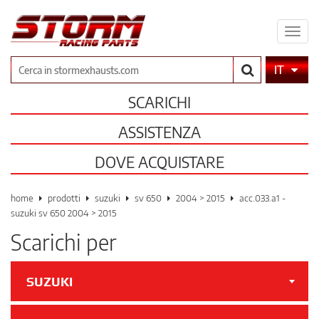
Espa
il
men
Cerca
IT
SCARICHI
ASSISTENZA
DOVE ACQUISTARE
home
prodotti
suzuki
sv 650
2004 > 2015
acc.033.a1 -
suzuki sv 650 2004 > 2015
Scarichi per
SUZUKI