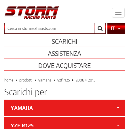
Espa
il
men
Cerca
IT
SCARICHI
ASSISTENZA
DOVE ACQUISTARE
home
prodotti
yamaha
yzf r125
2008 > 2013
Scarichi per
YAMAHA
YZF R125