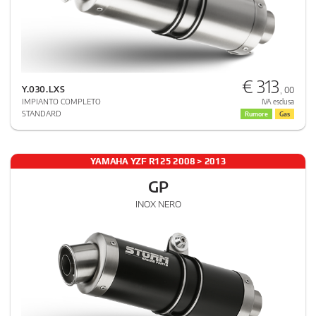
€ 313
Y.030.LXS
, 00
IMPIANTO COMPLETO
IVA esclusa
STANDARD
Rumore
Gas
YAMAHA YZF R125 2008 > 2013
GP
INOX NERO