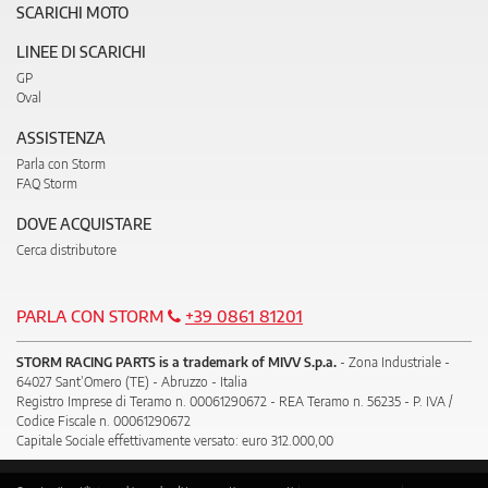
SCARICHI MOTO
LINEE DI SCARICHI
GP
Oval
ASSISTENZA
Parla con Storm
FAQ Storm
DOVE ACQUISTARE
Cerca distributore
PARLA CON STORM
+39 0861 81201
STORM RACING PARTS is a trademark of MIVV S.p.a.
- Zona Industriale -
64027 Sant’Omero (TE) - Abruzzo - Italia
Registro Imprese di Teramo n. 00061290672 - REA Teramo n. 56235 - P. IVA /
Codice Fiscale n. 00061290672
Capitale Sociale effettivamente versato: euro 312.000,00