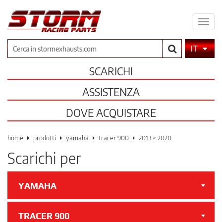
Espa
il
men
Cerca
IT
SCARICHI
ASSISTENZA
DOVE ACQUISTARE
home
prodotti
yamaha
tracer 900
2013 > 2020
Scarichi per
YAMAHA
TRACER 900