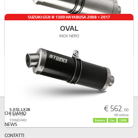
SUZUKI GSX-R 1300 HAYABUSA 2008 > 2017
OVAL
€ 510
INOX NERO
S.052.LX2
, 00
2 SLIP-ON
IVA esclusa
STANDARD
Rumore
Gas
CARB
€ 562
S.052.LX2B
, 00
CHI SIAMO
2 SLIP-ON
IVA esclusa
STANDARD
Rumore
Gas
CARB
NEWS
CONTATTI