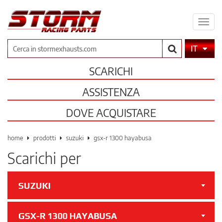
Espa
il
men
Cerca
IT
SCARICHI
ASSISTENZA
DOVE ACQUISTARE
home
prodotti
suzuki
gsx-r 1300 hayabusa
Scarichi per
SUZUKI
GSX-R 1300 HAYABUSA