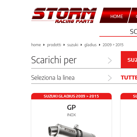
HOME
S
home
prodotti
suzuki
gladius
2009 > 2015
Scarichi per
SU
Seleziona la linea
TUTT
SUZUKI GLADIUS 2009 > 2015
S
GP
INOX