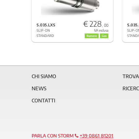
€ 228
S.035.LXS
S.035
, 00
SLIP-ON
SLIP-O
IVA esclusa
STANDARD
STAND
Rumore
Gas
CHI SIAMO
TROVA
NEWS
RICER
CONTATTI
PARLA CON STORM
+39 0861 81201