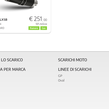
€ 251
.LXSB
, 00
N
IVA esclusa
ARD
Rumore
Gas
 LO SCARICO
SCARICHI MOTO
CA PER MARCA
LINEE DI SCARICHI
GP
Oval