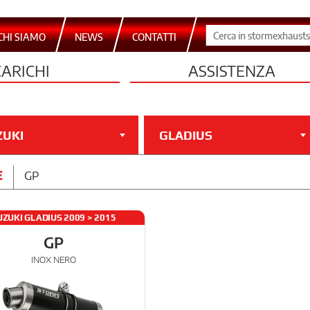
CHI SIAMO
NEWS
CONTATTI
CARICHI
ASSISTENZA
ZUKI
GLADIUS
E
GP
UZUKI GLADIUS 2009 > 2015
GP
INOX NERO