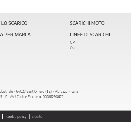
 LO SCARICO
SCARICHI MOTO
CA PER MARCA
LINEE DI SCARICHI
GP
Oval
dustriale - 64027 Sant’Omero (TE) - Abruzzo - Italia
 - P. IVA / Codice Fiscale n. 00061290672
cookie policy
credits