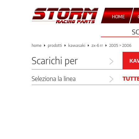
HOME
S
home
prodotti
kawasaki
zx-6 rr
2005 > 2006
Scarichi per
KA
Seleziona la linea
TUTT