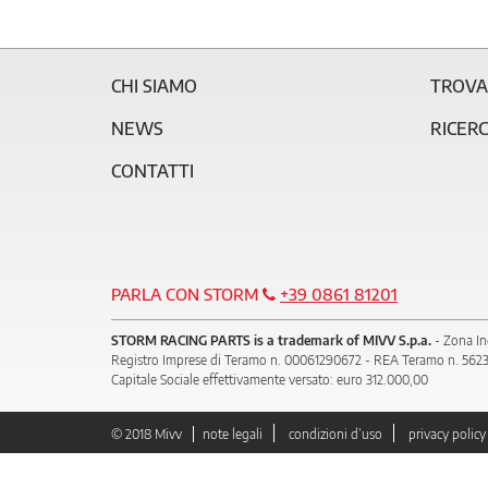
CHI SIAMO
TROVA
NEWS
RICER
CONTATTI
PARLA CON STORM
+39 0861 81201
STORM RACING PARTS is a trademark of MIVV S.p.a.
- Zona In
Registro Imprese di Teramo n. 00061290672 - REA Teramo n. 56235
Capitale Sociale effettivamente versato: euro 312.000,00
© 2018 Mivv
note legali
condizioni d’uso
privacy policy