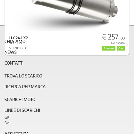
€ 257
H.024.LX2
, 00
CHI SIAMO
SLIP-ON
IVA esclusa
STANDARD
Rumore
Gas
NEWS
CONTATTI
TROVA LO SCARICO
RICERCA PER MARCA
SCARICHI MOTO
LINEE DI SCARICHI
GP
Oval
ASSISTENZA