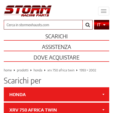
Espa
il
men
Cerca
IT
SCARICHI
ASSISTENZA
DOVE ACQUISTARE
home
prodotti
honda
xrv 750 africa twin
1993 > 2002
Scarichi per
HONDA
XRV 750 AFRICA TWIN