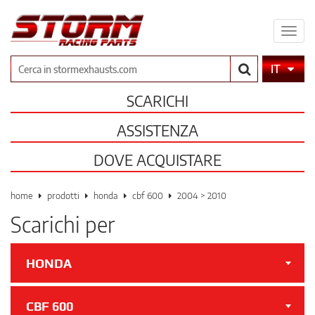
Espa
il
men
Cerca
IT
SCARICHI
ASSISTENZA
DOVE ACQUISTARE
home
prodotti
honda
cbf 600
2004 > 2010
Scarichi per
HONDA
CBF 600