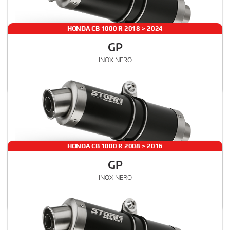
HONDA CB 1000 R 2018 > 2024
GP
€ 251
INOX NERO
H.068.LXSB
, 00
SLIP-ON
IVA esclusa
STANDARD
Rumore
Gas
HONDA CB 1000 R 2008 > 2016
GP
€ 251
INOX NERO
H.068.LXSB
, 00
SLIP-ON
IVA esclusa
STANDARD
Rumore
Gas