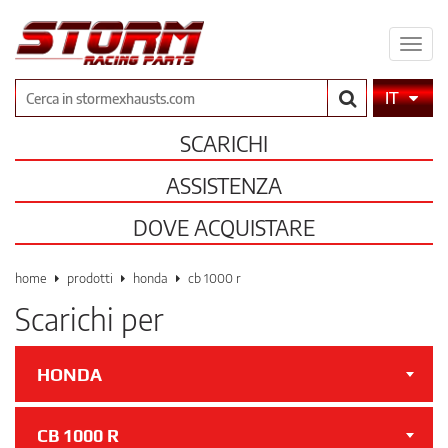
Espa
il
men
Cerca
IT
SCARICHI
ASSISTENZA
DOVE ACQUISTARE
home
prodotti
honda
cb 1000 r
Scarichi per
HONDA
CB 1000 R