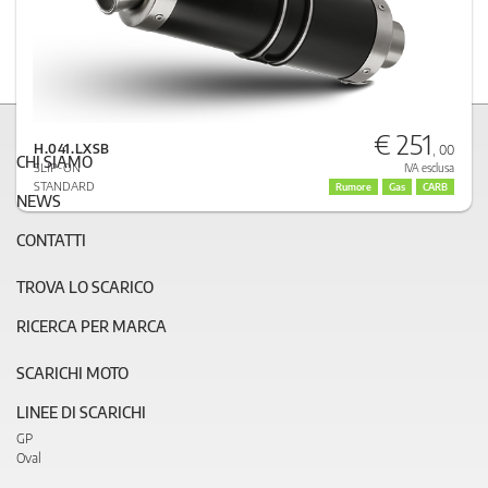
€ 251
H.041.LXSB
, 00
CHI SIAMO
SLIP-ON
IVA esclusa
STANDARD
Rumore
Gas
CARB
NEWS
CONTATTI
TROVA LO SCARICO
RICERCA PER MARCA
SCARICHI MOTO
LINEE DI SCARICHI
GP
Oval