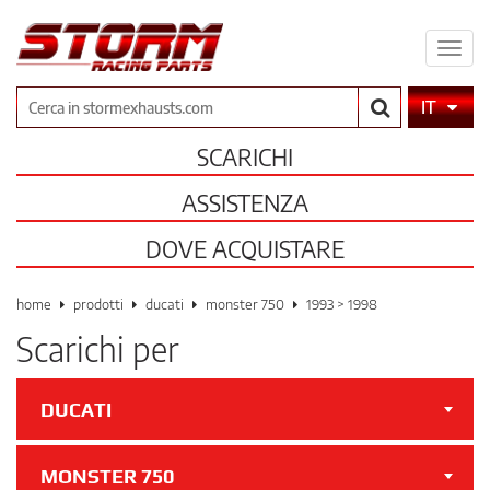
Espa
il
men
Cerca
IT
SCARICHI
ASSISTENZA
DOVE ACQUISTARE
home
prodotti
ducati
monster 750
1993 > 1998
Scarichi per
DUCATI
MONSTER 750