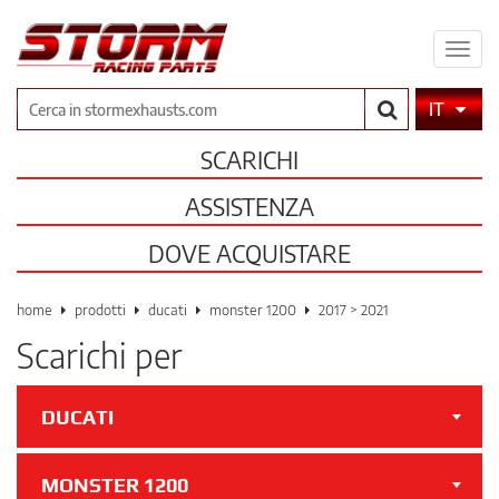
Espa
il
men
Cerca
IT
SCARICHI
ASSISTENZA
DOVE ACQUISTARE
home
prodotti
ducati
monster 1200
2017 > 2021
Scarichi per
DUCATI
MONSTER 1200