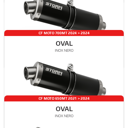
CF MOTO 700MT 2024 > 2024
OVAL
€ 280
INOX NERO
CF.002.LX2B
, 00
SLIP-ON
IVA esclusa
STANDARD
Rumore
Gas
CF MOTO 650MT 2021 > 2024
OVAL
€ 280
INOX NERO
CF.002.LX2B
, 00
SLIP-ON
IVA esclusa