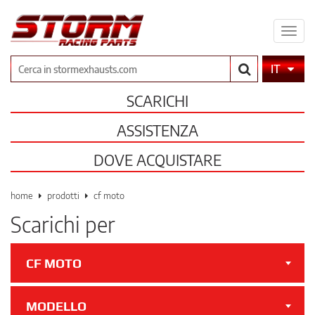
Espa
il
men
Cerca
IT
SCARICHI
ASSISTENZA
DOVE ACQUISTARE
home
prodotti
cf moto
Scarichi per
CF MOTO
MODELLO