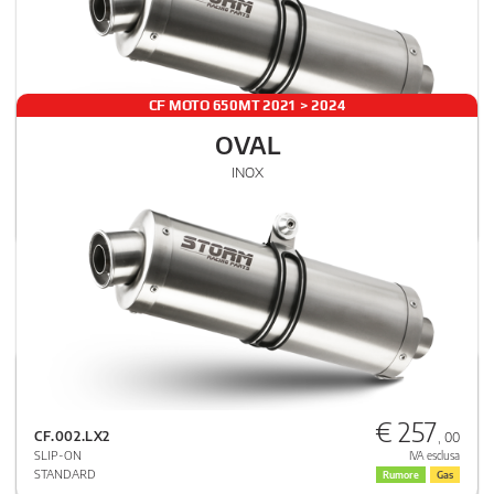
CF MOTO 650MT 2021 > 2024
OVAL
€ 257
INOX
CF.002.LX2
, 00
SLIP-ON
IVA esclusa
STANDARD
Rumore
Gas
CF MOTO 450 MT 2025 > 2026
OVAL
€ 257
INOX NERO
CF.002.LX2
, 00
SLIP-ON
IVA esclusa
STANDARD
Rumore
Gas