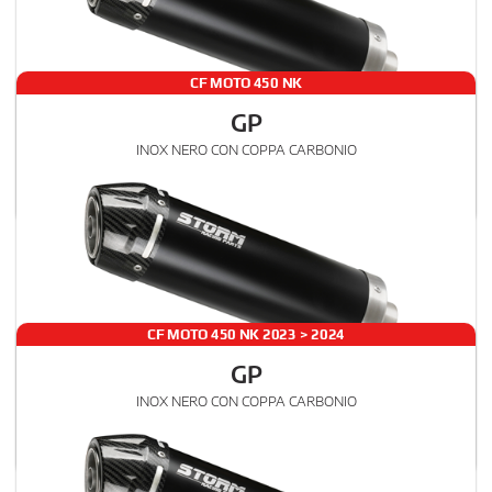
CF MOTO 450 NK
GP
€ 317
INOX NERO CON COPPA CARBONIO
CF.008.LXSBC
, 00
SLIP-ON
IVA esclusa
STANDARD
Rumore
Gas
CF MOTO 450 NK 2023 > 2024
GP
€ 317
INOX NERO CON COPPA CARBONIO
CF.004.LXSBC
, 00
SLIP-ON
IVA esclusa
STANDARD
Rumore
Gas