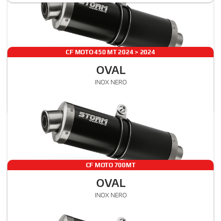
CF MOTO 450 MT 2024 > 2024
OVAL
€ 280
INOX NERO
CF.005.LX1B
, 00
SLIP-ON
IVA esclusa
ALTO
Rumore
Gas
CF MOTO 700MT
OVAL
€ 280
INOX NERO
CF.005.LX1B
, 00
SLIP-ON
IVA esclusa
ALTO
Rumore
Gas