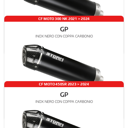
CF MOTO 300 NK 2021 > 2024
GP
€ 317
INOX NERO CON COPPA CARBONIO
CF.008.LXSBC
, 00
SLIP-ON
IVA esclusa
STANDARD
Rumore
Gas
CF MOTO 450SR 2023 > 2024
GP
€ 416
INOX NERO CON COPPA CARBONIO
CF.007.LXSBC
, 00
IMPIANTO COMPLETO
IVA esclusa
ALTO
Rumore
Gas