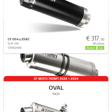
CF MOTO 700MT
OVAL
€ 317
INOX
CF.004.LXSBC
, 00
SLIP-ON
IVA esclusa
STANDARD
Rumore
Gas
CF MOTO 700MT 2024 > 2024
OVAL
€ 257
INOX
CF.002.LX2
, 00
SLIP-ON
IVA esclusa
STANDARD
Rumore
Gas