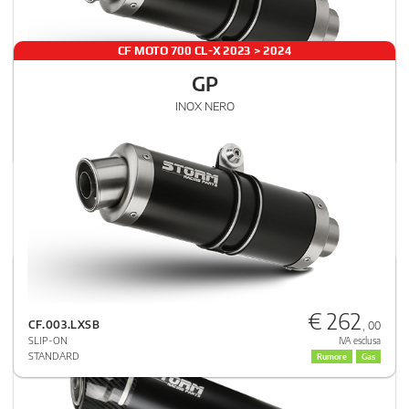
CF MOTO 700 CL-X 2023 > 2024
GP
€ 262
INOX NERO
CF.003.LXSB
, 00
SLIP-ON
IVA esclusa
STANDARD
Rumore
Gas
CF MOTO 450SR REPLICA 2025 > 2026
GP
€ 262
INOX NERO CON COPPA CARBONIO
CF.003.LXSB
, 00
SLIP-ON
IVA esclusa
STANDARD
Rumore
Gas