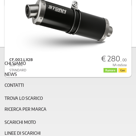
STANDARD
Rumore
Gas
€ 280
CF.002.LX2B
, 00
CHI SIAMO
SLIP-ON
IVA esclusa
STANDARD
Rumore
Gas
NEWS
CONTATTI
TROVA LO SCARICO
RICERCA PER MARCA
SCARICHI MOTO
LINEE DI SCARICHI