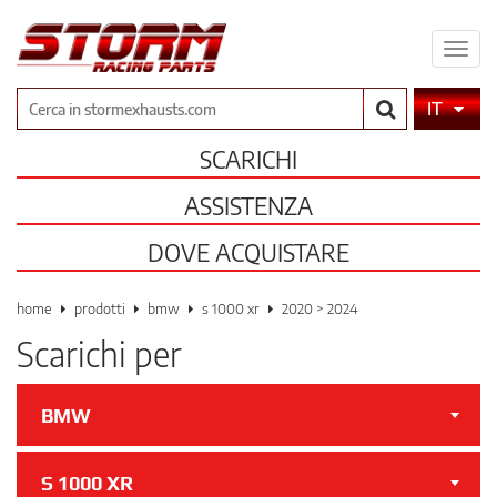
Espa
il
men
Cerca
IT
SCARICHI
ASSISTENZA
DOVE ACQUISTARE
home
prodotti
bmw
s 1000 xr
2020 > 2024
Scarichi per
BMW
S 1000 XR