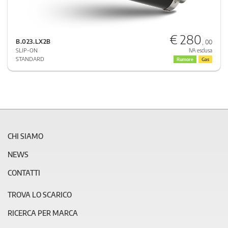
€ 280
B.023.LX2B
, 00
SLIP-ON
IVA esclusa
STANDARD
Rumore
Gas
CHI SIAMO
NEWS
CONTATTI
TROVA LO SCARICO
RICERCA PER MARCA