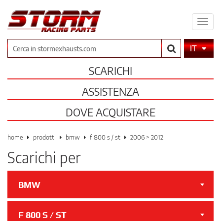
Espa
il
men
Cerca
IT
SCARICHI
ASSISTENZA
DOVE ACQUISTARE
home
prodotti
bmw
f 800 s / st
2006 > 2012
Scarichi per
BMW
F 800 S / ST