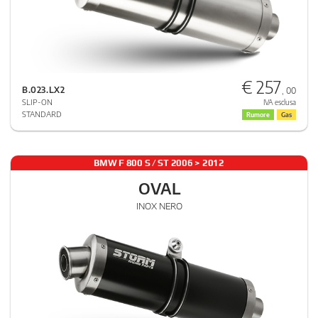
€ 257
B.023.LX2
, 00
SLIP-ON
IVA esclusa
STANDARD
Rumore
Gas
BMW F 800 S / ST 2006 > 2012
OVAL
INOX NERO