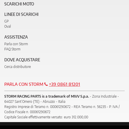
SCARICHI MOTO
LINEE DI SCARICHI
GP
Oval
ASSISTENZA
Parla con Storm
FAQ Storm
DOVE ACQUISTARE
Cerca distributore
PARLA CON STORM
+39 0861 81201
STORM RACING PARTS is a trademark of MIVV S.p.a.
- Zona Industriale -
64027 Sant’Omero (TE) - Abruzzo - Italia
Registro Imprese di Teramo n. 00061290672 - REA Teramo n. 56235 - P. IVA /
Codice Fiscale n. 00061290672
Capitale Sociale effettivamente versato: euro 312.000,00