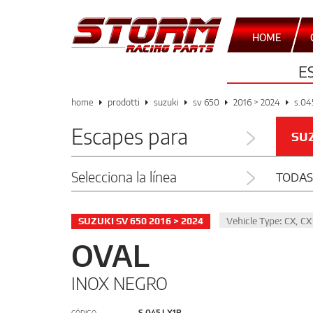
HOME
E
home
prodotti
suzuki
sv 650
2016 > 2024
s.04
Escapes para
SU
Selecciona la línea
TODAS
SUZUKI SV 650 2016 > 2024
Vehicle Type: CX, 
OVAL
INOX NEGRO
S.045.LX1B