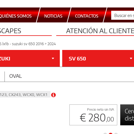
QUIÉNES SOMOS
NOTICIAS
CONTACTOS
SCAPES
ATENCIÓN AL CLIENT
5.lx1b - suzuki sv 650 2016 > 2024
ZUKI
SV 650
OVAL
CX123, CX243, WCX0, WCX1
Cer
Precio neto sin IVA
€ 280
dis
,00