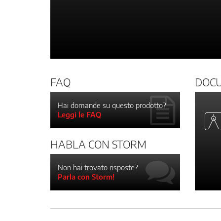
FAQ
DOC
Hai domande su questo prodotto?
Leggi le FAQ
HABLA CON STORM
Non hai trovato risposte?
Parla con Storm!