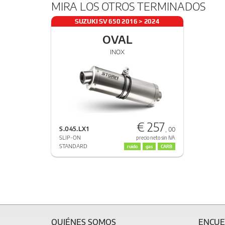
MIRA LOS OTROS TERMINADOS
SUZUKI SV 650 2016 > 2024
OVAL
INOX
€ 257
S.045.LX1
, 00
SLIP-ON
precio neto sin IVA
STANDARD
ruido
gas
CARB
QUIÉNES SOMOS
ENCUE