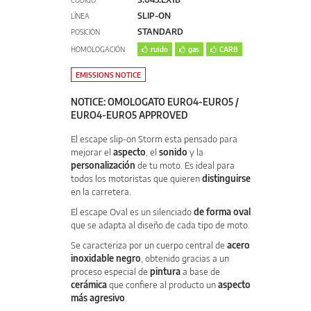
CÓDIGO
SLIP-ON
LÍNEA
STANDARD
POSICIÓN
HOMOLOGACIÓN
ruido
gas
CARB
EMISSIONS NOTICE
NOTICE: OMOLOGATO EURO4-EURO5 /
EURO4-EURO5 APPROVED
El escape slip-on Storm esta pensado para
mejorar el
aspecto
, el
sonido
y la
personalización
de tu moto. Es ideal para
todos los motoristas que quieren
distinguirse
en la carretera.
El escape Oval es un silenciado
de forma oval
que se adapta al diseño de cada tipo de moto.
Se caracteriza por un cuerpo central de
acero
inoxidable negro
, obtenido gracias a un
proceso especial de
pintura
a base de
cerámica
que confiere al producto un
aspecto
más agresivo
.