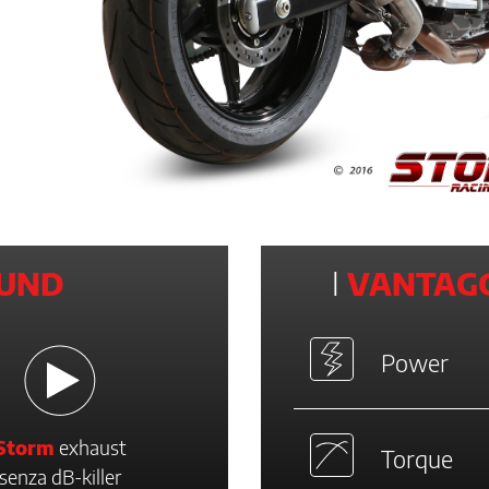
UND
I
VANTAGG
Power
Storm
exhaust
Torque
senza dB-killer