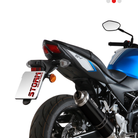
•
•
•