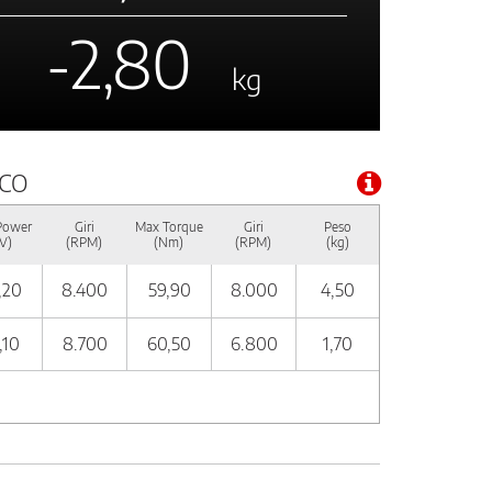
-2,80
kg
NCO
Power
Giri
Max Torque
Giri
Peso
V)
(RPM)
(Nm)
(RPM)
(kg)
,20
8.400
59,90
8.000
4,50
,10
8.700
60,50
6.800
1,70