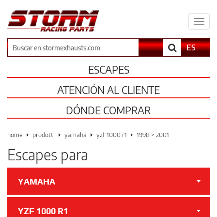
Espa
il
men
Buscar
ES
ESCAPES
ATENCIÓN AL CLIENTE
DÓNDE COMPRAR
home
prodotti
yamaha
yzf 1000 r1
1998 > 2001
Escapes para
YAMAHA
YZF 1000 R1