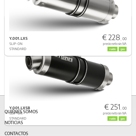
YAMAHA YZF 1000 R1 1998 > 2001
GP
€ 228
INOX NEGRO
Y.001.LXS
, 00
SLIP-ON
precio neto sin IVA
STANDARD
ruido
gas
€ 251
Y.001.LXSB
, 00
QUIÉNES SOMOS
SLIP-ON
precio neto sin IVA
STANDARD
ruido
gas
NOTICIAS
CONTACTOS