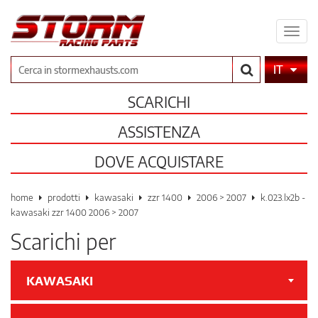
Espa
il
men
Cerca
IT
SCARICHI
ASSISTENZA
DOVE ACQUISTARE
home
prodotti
kawasaki
zzr 1400
2006 > 2007
k.023.lx2b -
kawasaki zzr 1400 2006 > 2007
Scarichi per
KAWASAKI