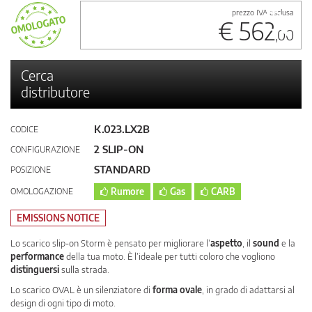
prezzo IVA esclusa
€ 562
,00
Cerca
distributore
K.023.LX2B
CODICE
2 SLIP-ON
CONFIGURAZIONE
STANDARD
POSIZIONE
OMOLOGAZIONE
Rumore
Gas
CARB
EMISSIONS NOTICE
Lo scarico slip-on Storm è pensato per migliorare l’
aspetto
, il
sound
e la
performance
della tua moto. È l’ideale per tutti coloro che vogliono
distinguersi
sulla strada.
Lo scarico OVAL è un silenziatore di
forma ovale
, in grado di adattarsi al
design di ogni tipo di moto.