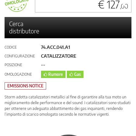
€ 127
,00
Cerca
distributore
74.ACC.041.A1
CODICE
CATALIZZATORE
CONFIGURAZIONE
--
POSIZIONE
OMOLOGAZIONE
Rumore
Gas
EMISSIONS NOTICE
Storm adotta catalizzatori metallici al fine di garantire alla tua moto un
miglioramento delle performance e del sound. I catalizzatori sono studiati
per ottenere un adeguato abbattimento dei gas inquinanti, rendendo
l’impianto di scarico omologato secondo le normative vigenti.