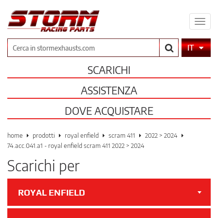
Espa
il
men
Cerca
IT
SCARICHI
ASSISTENZA
DOVE ACQUISTARE
home
prodotti
royal enfield
scram 411
2022 > 2024
74.acc.041.a1 - royal enfield scram 411 2022 > 2024
Scarichi per
ROYAL ENFIELD