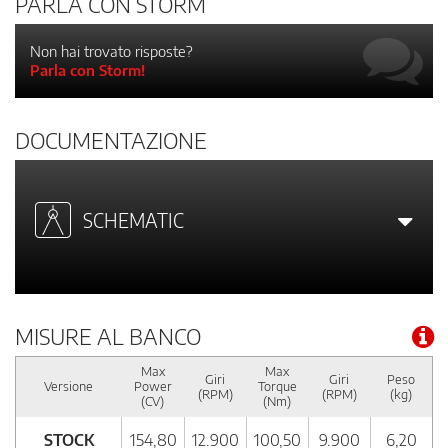
PARLA CON STORM
Non hai trovato risposte?
Parla con Storm!
DOCUMENTAZIONE
SCHEMATIC
MISURE AL BANCO
Max
Max
Giri
Giri
Peso
Versione
Power
Torque
(RPM)
(RPM)
(kg)
(CV)
(Nm)
STOCK
154,80
12.900
100,50
9.900
6,20