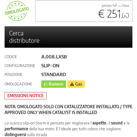
prezzo IVA esclusa
€ 251
,00
Cerca
distributore
A.008.LXSB
CODICE
SLIP-ON
CONFIGURAZIONE
STANDARD
POSIZIONE
OMOLOGAZIONE
Rumore
Gas
EMISSIONS NOTICE
NOTA: OMOLOGATO SOLO CON CATALIZZATORE INSTALLATO / TYPE
APPROVED ONLY WHEN CATALYST IS INSTALLED
Lo scarico slip-on Storm è pensato per migliorare l’
aspetto
, il
sound
e la
performance
della tua moto. È l’ideale per tutti coloro che vogliono
distinguersi
sulla strada.