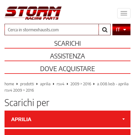
Espa
il
men
Cerca
IT
SCARICHI
ASSISTENZA
DOVE ACQUISTARE
home
prodotti
aprilia
rsv4
2009 > 2016
a.008.lxsb - aprilia
rsv4 2009 > 2016
Scarichi per
APRILIA