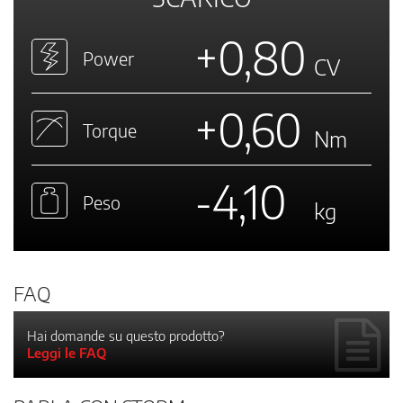
+0,80
Power
CV
+0,60
Torque
Nm
-4,10
Peso
kg
FAQ
Hai domande su questo prodotto?
Leggi le FAQ