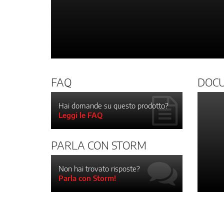
FAQ
DOC
Hai domande su questo prodotto?
Leggi le FAQ
PARLA CON STORM
Non hai trovato risposte?
Parla con Storm!