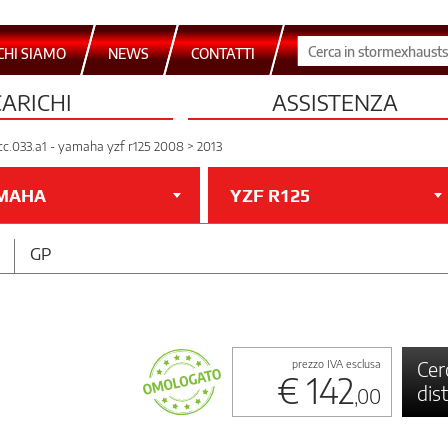
CHI SIAMO
NEWS
CONTATTI
CARICHI
ASSISTENZA
cc.033.a1 - yamaha yzf r125 2008 > 2013
MAHA
YZF R125
GP
Cer
prezzo IVA esclusa
€ 142
dis
,00