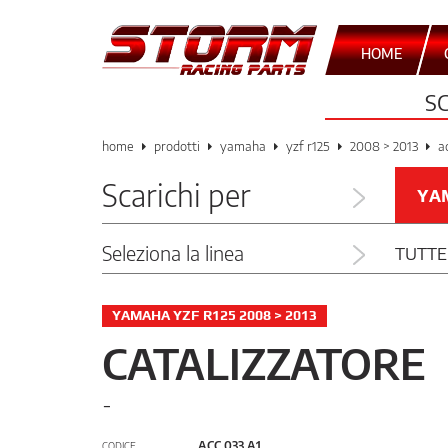
HOME
S
home
prodotti
yamaha
yzf r125
2008 > 2013
a
Scarichi per
YA
Seleziona la linea
TUTTE
YAMAHA YZF R125 2008 > 2013
CATALIZZATORE
-
ACC.033.A1
CODICE