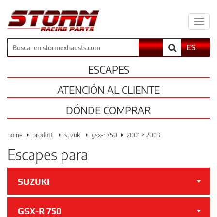
Espa
il
men
Buscar
ES
ESCAPES
ATENCIÓN AL CLIENTE
DÓNDE COMPRAR
home
prodotti
suzuki
gsx-r 750
2001 > 2003
Escapes para
SUZUKI
GSX-R 750