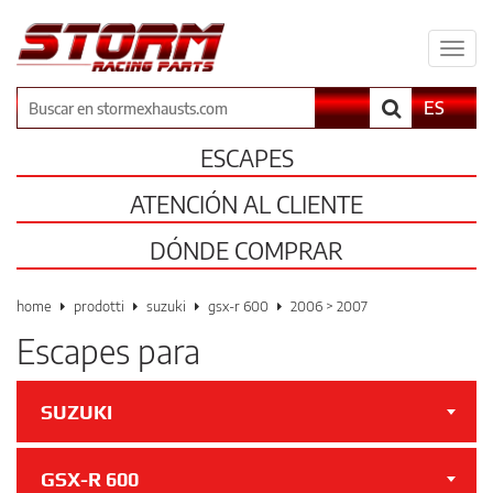
Espa
il
men
Buscar
ES
ESCAPES
ATENCIÓN AL CLIENTE
DÓNDE COMPRAR
home
prodotti
suzuki
gsx-r 600
2006 > 2007
Escapes para
SUZUKI
GSX-R 600