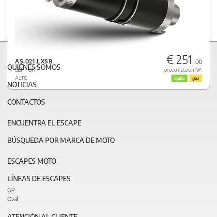
€ 251
AS.021.LXSB
, 00
QUIÉNES SOMOS
SLIP-ON
precio neto sin IVA
ALTO
ruido
gas
NOTICIAS
CONTACTOS
ENCUENTRA EL ESCAPE
BÚSQUEDA POR MARCA DE MOTO
ESCAPES MOTO
LÍNEAS DE ESCAPES
GP
Oval
ATENCIÓN AL CLIENTE