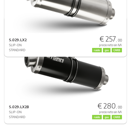
SUZUKI GSX 1250 FA 2009 > 2016
OVAL
€ 257
INOX NEGRO
S.029.LX2
, 00
SLIP-ON
precio neto sin IVA
STANDARD
ruido
gas
CARB
€ 280
S.029.LX2B
, 00
SLIP-ON
precio neto sin IVA
STANDARD
ruido
gas
CARB