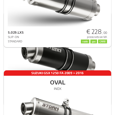
SUZUKI GSX 1250 FA 2009 > 2016
GP
€ 228
INOX NEGRO
S.029.LXS
, 00
SLIP-ON
precio neto sin IVA
STANDARD
ruido
gas
CARB
SUZUKI GSX 1250 FA 2009 > 2016
OVAL
€ 251
INOX
S.029.LXSB
, 00
SLIP-ON
precio neto sin IVA
STANDARD
ruido
gas
CARB