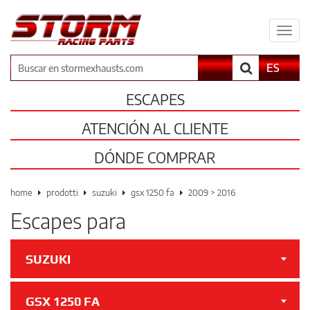
Espa
il
men
Buscar
ES
ESCAPES
ATENCIÓN AL CLIENTE
DÓNDE COMPRAR
home
prodotti
suzuki
gsx 1250 fa
2009 > 2016
Escapes para
SUZUKI
GSX 1250 FA