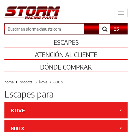
Espa
il
men
Buscar
ES
ESCAPES
ATENCIÓN AL CLIENTE
DÓNDE COMPRAR
home
prodotti
kove
800 x
Escapes para
KOVE
800 X