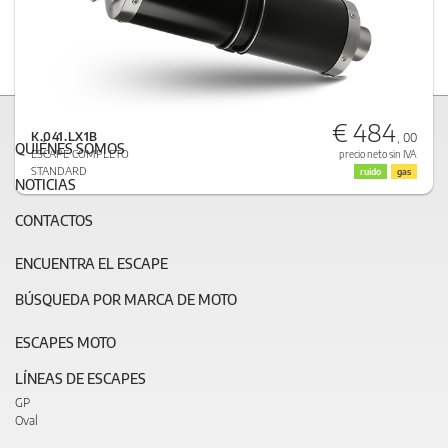
€ 484
K.041.LX1B
, 00
QUIÉNES SOMOS
ESCAPE COMPLETO
precio neto sin IVA
STANDARD
ruido
gas
NOTICIAS
CONTACTOS
ENCUENTRA EL ESCAPE
BÚSQUEDA POR MARCA DE MOTO
ESCAPES MOTO
LÍNEAS DE ESCAPES
GP
Oval