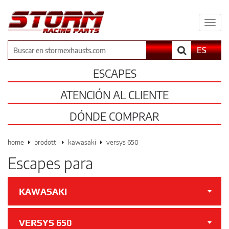
Espa
il
men
Buscar
ES
ESCAPES
ATENCIÓN AL CLIENTE
DÓNDE COMPRAR
home
prodotti
kawasaki
versys 650
Escapes para
KAWASAKI
VERSYS 650