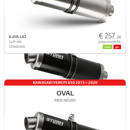
KAWASAKI VERSYS 650 2024 > 2024
OVAL
€ 257
INOX NEGRO
K.015.LX2
, 00
SLIP-ON
precio neto sin IVA
STANDARD
ruido
gas
KAWASAKI VERSYS 650 2015 > 2020
OVAL
€ 533
INOX NEGRO
K.059.LX1B
, 00
ESCAPE COMPLETO
precio neto sin IVA
STANDARD
ruido
gas