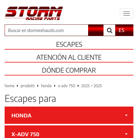
Espa
il
men
Buscar
ES
ESCAPES
ATENCIÓN AL CLIENTE
DÓNDE COMPRAR
home
prodotti
honda
x-adv 750
2025 > 2025
Escapes para
HONDA
X-ADV 750