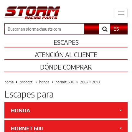
Espa
il
men
Buscar
ES
ESCAPES
ATENCIÓN AL CLIENTE
DÓNDE COMPRAR
home
prodotti
honda
hornet 600
2007 > 2013
Escapes para
HONDA
HORNET 600