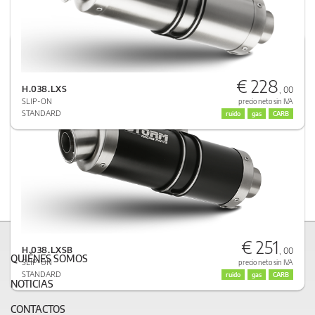
HONDA HORNET 600 2007 > 2013
GP
€ 228
INOX NEGRO
H.038.LXS
, 00
SLIP-ON
precio neto sin IVA
STANDARD
ruido
gas
CARB
€ 251
H.038.LXSB
, 00
QUIÉNES SOMOS
SLIP-ON
precio neto sin IVA
STANDARD
ruido
gas
CARB
NOTICIAS
CONTACTOS