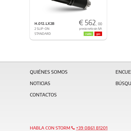
€ 562
H.012.LX2B
, 00
2 SLIP-ON
precio neto sin IVA
STANDARD
ruido
gas
QUIÉNES SOMOS
ENCUE
NOTICIAS
BÚSQU
CONTACTOS
HABLA CON STORM
+39 0861 81201