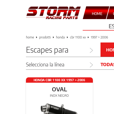
HOME
E
home
prodotti
honda
cbr 1100 xx
1997 > 2006
Escapes para
HO
Selecciona la línea
TODA
HONDA CBR 1100 XX 1997 > 2006
OVAL
INOX NEGRO