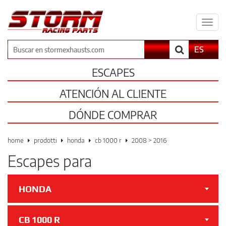
Espa
il
men
Buscar
ES
ESCAPES
ATENCIÓN AL CLIENTE
DÓNDE COMPRAR
home
prodotti
honda
cb 1000 r
2008 > 2016
Escapes para
HONDA
CB 1000 R