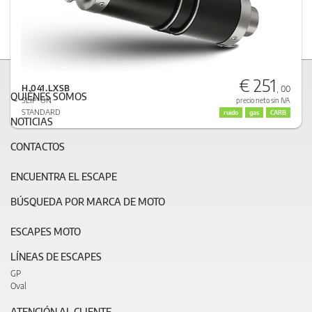
€ 251
H.041.LXSB
, 00
QUIÉNES SOMOS
SLIP-ON
precio neto sin IVA
STANDARD
ruido
gas
CARB
NOTICIAS
CONTACTOS
ENCUENTRA EL ESCAPE
BÚSQUEDA POR MARCA DE MOTO
ESCAPES MOTO
LÍNEAS DE ESCAPES
GP
Oval
ATENCIÓN AL CLIENTE