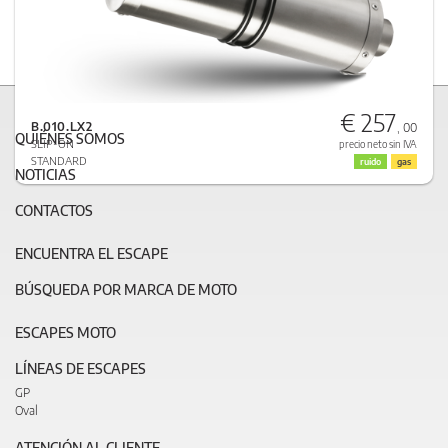
€ 257
B.010.LX2
, 00
QUIÉNES SOMOS
SLIP-ON
precio neto sin IVA
STANDARD
ruido
gas
NOTICIAS
CONTACTOS
ENCUENTRA EL ESCAPE
BÚSQUEDA POR MARCA DE MOTO
ESCAPES MOTO
LÍNEAS DE ESCAPES
GP
Oval
ATENCIÓN AL CLIENTE