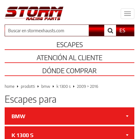
Espa
il
men
Buscar
ES
ESCAPES
ATENCIÓN AL CLIENTE
DÓNDE COMPRAR
home
prodotti
bmw
k 1300 s
2009 > 2016
Escapes para
BMW
K 1300 S